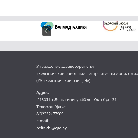
Учреждение здравоохранения
«Белыничский районный центр гигиены и эпидеми
(УЗ «Белыничский райЦГЭ»)
Адрес:
213051, г.Белыничи, ул.60 лет Октября, 31
Телефон /факс:
8(02232) 77909
E-mail:
belinichi@cge.by