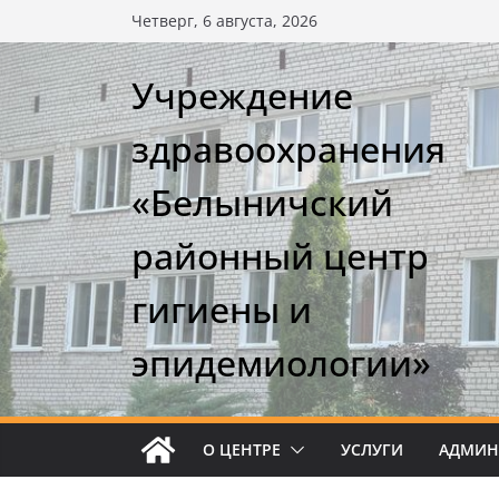
Перейти
Четверг, 6 августа, 2026
к
содержимому
Учреждение
здравоохранения
«Белыничский
районный центр
гигиены и
эпидемиологии»
О ЦЕНТРЕ
УСЛУГИ
АДМИН