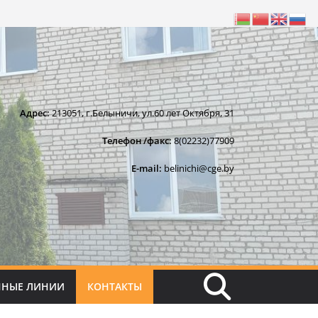
Адрес:
213051, г.Белыничи, ул.60 лет Октября, 31
Телефон /факс:
8(02232)77909
E-mail:
belinichi@cge.by
ННЫЕ ЛИНИИ
КОНТАКТЫ