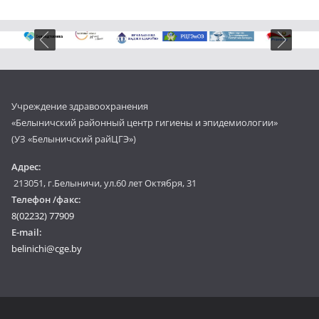
Учреждение здравоохранения
«Белыничский районный центр гигиены и эпидемиологии»
(УЗ «Белыничский райЦГЭ»)
Адрес:
213051, г.Белыничи, ул.60 лет Октября, 31
Телефон /факс:
8(02232) 77909
E-mail:
belinichi@cge.by