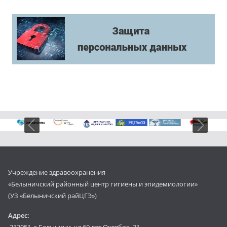
Учреждение здравоохранения
«Белыничский районный центр гигиены и эпидемиологии»
(УЗ «Белыничский райЦГЭ»)
Адрес:
213051, г.Белыничи, ул.60 лет Октября, 31